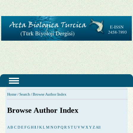
Home
Search
Browse Author Index
/
/
Browse Author Index
A
B
C
D
E
F
G
H
I
J
K
L
M
N
O
P
Q
R
S
T
U
V
W
X
Y
Z
All