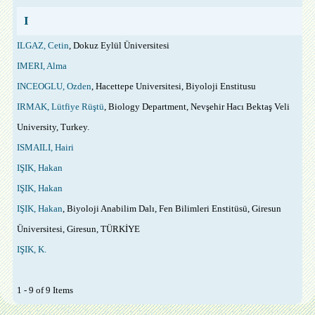
I
ILGAZ, Cetin
, Dokuz Eylül Üniversitesi
IMERI, Alma
INCEOGLU, Ozden
, Hacettepe Universitesi, Biyoloji Enstitusu
IRMAK, Lütfiye Rüştü
, Biology Department, Nevşehir Hacı Bektaş Veli
University, Turkey.
ISMAILI, Hairi
IŞIK, Hakan
IŞIK, Hakan
IŞIK, Hakan
, Biyoloji Anabilim Dalı, Fen Bilimleri Enstitüsü, Giresun
Üniversitesi, Giresun, TÜRKİYE
IŞIK, K.
1 - 9 of 9 Items